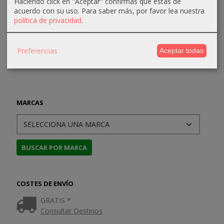
Haciendo click en "Aceptar" confirmas que estás de
11,60 €
18,95 €
acuerdo con su uso.
Para saber más, por favor lea nuestra
30,00 €
37,35 €
política de privacidad
.
Preferencias
Aceptar todas
MARCAS
COSTES DE ENVÍO
GRATIS *
Consultar Destinos