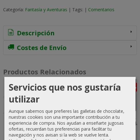
Categoría:
Fantasía y Aventuras
|
Tags:
|
Comentarios
Descripción
Costes de Envío
Productos Relacionados
Servicios que nos gustaría
-5 %
-5 %
-10 %
-5 %
Agotado
Agotado
utilizar
Aunque sabemos que prefieres las galletas de chocolate,
El Libro de
El mundo
Trilogía El
El Hobbit,
nuestras cookies son una importante contribución a tu
experiencia de compra. Nos ayudan a enseñarte jugosas
Lovecraft
ilustrado de
Señor de los
Ed. Revisada
ofertas, recuerdan tus preferencias para facilitar tu
Tolkien: La...
Anillos,...
11,02 €
18,00 €
navegación y nos avisan si la web se vuelve lenta.
28,50 €
33,62 €