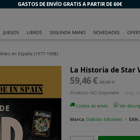
GASTOS DE ENVÍO GRATIS A PARTIR DE 60€
JUEGOS
LIBROS
SEGUNDA MANO
NOVEDADES
OFER
r Wars en España (1977-1998)
La Historia de Star
59,46 €
69,95 €
Producto NO Disponible
-
(Imp. In
Costes de envío
Ver descri
Marca
:
Diábolo Ediciones
•
EAN 