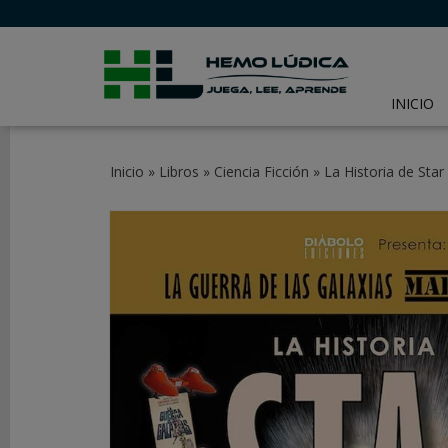
INICIO
CATEGORÍAS
Inicio
»
Libros
»
Ciencia Ficción
»
La Historia de Sta
JUEGOS
DE
MESA
JUEGOS
DE
CARTAS
Y
LCG
JUEGOS