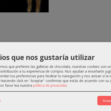
ios que nos gustaría utilizar
historia de la franquicia en España, a través de estos tres 
I. Las figuras de acción, los juguetes, promociones, merchandis
os que prefieres las galletas de chocolate, nuestras cookies son u
n tres volúmenes imprescindibles!
Star Wars
estará contigo s
ontribución a tu experiencia de compra. Nos ayudan a enseñarte jug
uerdan tus preferencias para facilitar tu navegación y nos avisan si la
. Haciendo click en "Aceptar" confirmas que estás de acuerdo con su 
or favor lea nuestra
política de privacidad
.
s
Acept