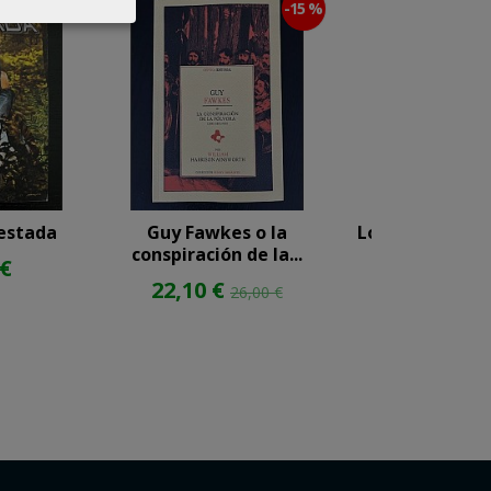
-15 %
restada
Guy Fawkes o la
Los Demonios 
conspiración de la...
Oscuro y otr
 €
22,10 €
35,00 
26,00 €