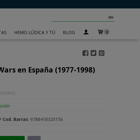
TAS
HEMO LÚDICA Y TÚ
BLOG
0
 Wars en España (1977-1998)
cluidos)
pción
/ Cod. Barras
:
9788418320156