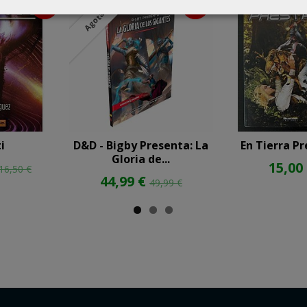
-20 %
-10 %
Agotado
i
D&D - Bigby Presenta: La
En Tierra P
Gloria de...
15,00
16,50 €
44,99 €
49,99 €