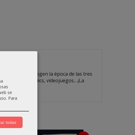
volúmenes que recogen la época de las tres
ing, libros, cómics, videojuegos... ¡La
na
iempre...
osas
 web se
uso.
Para
ar todas