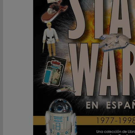
DE
ROL
LIBROS
SEGUNDA
MANO
NOVEDADES
Y
OFERTAS
ACCESORIOS
MARCAS