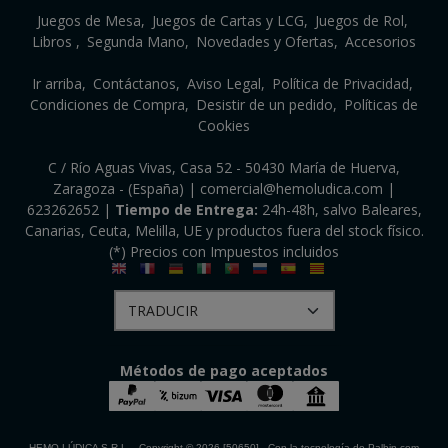
Juegos de Mesa
Juegos de Cartas y LCG
Juegos de Rol
Libros
Segunda Mano
Novedades y Ofertas
Accesorios
Ir arriba
Contáctanos
Aviso Legal
Política de Privacidad
Condiciones de Compra
Desistir de un pedido
Políticas de
Cookies
C / Río Aguas Vivas, Casa 52 - 50430 María de Huerva,
Zaragoza - (España) | comercial@hemoludica.com |
623262652
|
Tiempo de Entrega:
24h-48h, salvo Baleares,
Canarias, Ceuta, Melilla, UE y productos fuera del stock físico.
(*) Precios con Impuestos incluidos
Métodos de pago aceptados
HEMO LÚDICA S.R.L.
- Copyright © 2026 [50650] - Con la tecnología de Palbin.com