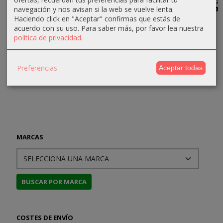
los Sueños
Perdido
Destiny, la
navegación y nos avisan si la web se vuelve lenta.
30,15 €
vida de...
Haciendo click en "Aceptar" confirmas que estás de
18,00 €
40,00 €
acuerdo con su uso.
Para saber más, por favor lea nuestra
33,50 €
18,00 €
política de privacidad
.
18,95 €
Preferencias
Aceptar todas
MARCAS
COSTES DE ENVÍO