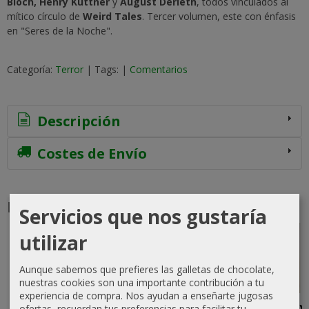
Bloch, Henry Kuttner
y
August Derleth
, todos vinculados al
mítico círculo de
Weird Tales
. Tercer volumen, este con énfasis
en "Seres de la Noche".
Categoría:
Terror
|
Tags:
|
Comentarios
Descripción
Costes de Envío
Productos Relacionados
Servicios que nos gustaría
utilizar
-5 %
-10 %
Agotado
Agotado
Aunque sabemos que prefieres las galletas de chocolate,
nuestras cookies son una importante contribución a tu
experiencia de compra. Nos ayudan a enseñarte jugosas
Letanía de
Drácula
El Valle
Dark Valley
ofertas, recuerdan tus preferencias para facilitar tu