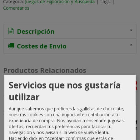
Categoría:
Juegos de Exploración y Búsqueda
|
Tags:
|
Comentarios
Descripción
Costes de Envío
Productos Relacionados
Servicios que nos gustaría
-10 %
-5 %
-40 %
-25 %
Agotado
Agotado
Agotado
utilizar
Aunque sabemos que prefieres las galletas de chocolate,
nuestras cookies son una importante contribución a tu
The Witcher:
Betrayal: La
Posthuman
Deluxe
experiencia de compra. Nos ayudan a enseñarte jugosas
El Viejo
Casa de la
Saga: El
Component
ofertas, recuerdan tus preferencias para facilitar tu
Mundo
Colina 3ª...
Camino a
Posthuman
navegación y nos avisan si la web se vuelve lenta.
Casa
Saga...
89,96 €
47,88 €
Haciendo click en "Aceptar" confirmas que estás de