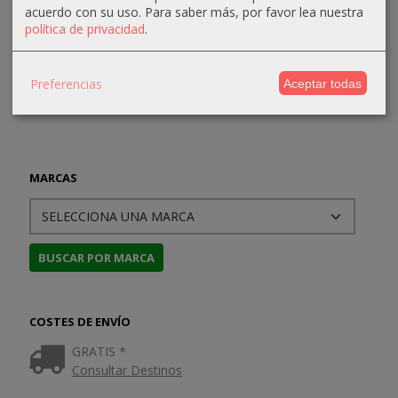
24,00 €
22,50 €
acuerdo con su uso.
Para saber más, por favor lea nuestra
99,95 €
50,40 €
política de privacidad
.
40,00 €
30,00 €
Preferencias
Aceptar todas
MARCAS
COSTES DE ENVÍO
GRATIS *
Consultar Destinos