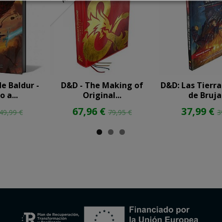
e Baldur -
D&D - The Making of
D&D: Las Tierra
 a...
Original...
de Bruja
67,96 €
37,99 €
49,99 €
79,95 €
3