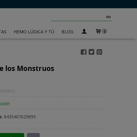
TAS
HEMO LÚDICA Y TÚ
BLOG
0
e los Monstruos
cluidos)
pción
s
:
8435407629899