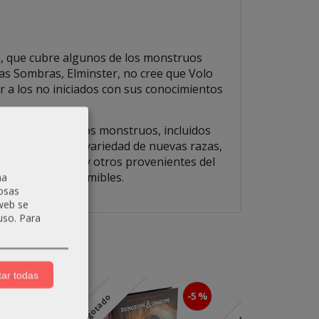
ica, que cubre algunos de los monstruos
as Sombras, Elminster, no cree que Volo
ar a los no iniciados con sus conocimientos
 guaridas de varios monstruos, incluidos
etar a una gran variedad de nuevas razas,
, algunos nuevos y otros provenientes del
os o enemigos temibles.
na
osas
 web se
uso.
Para
ar todas
-5 %
-5 %
Agotado
Agotado