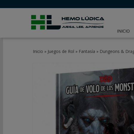
INICIO
CATEGORÍAS
Inicio
»
Juegos de Rol
»
Fantasía
»
Dungeons & Drago
JUEGOS
DE
MESA
JUEGOS
DE
CARTAS
Y
LCG
JUEGOS