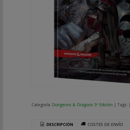
DE
ROL
LIBROS
SEGUNDA
MANO
NOVEDADES
Y
OFERTAS
ACCESORIOS
MARCAS
Categoría:
Dungeons & Dragons 5ª Edición
|
Tags:
DESCRIPCIÓN
COSTES DE ENVÍO