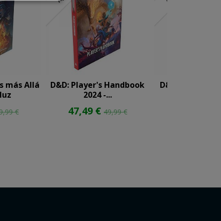
s más Allá
D&D: Player's Handbook
D&D - Vecna: Ví
luz
2024 -...
la...
47,49 €
44,99 €
9,99 €
49,99 €
49