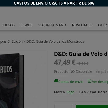
GASTOS DE ENVÍO GRATIS A PARTIR DE 60€
JUEGOS
LIBROS
SEGUNDA MANO
NOVEDADES
OFER
ns 5ª Edición
»
D&D: Guía de Volo de los Monstruos
D&D: Guía de Volo d
47,49 €
49,99 €
Producto NO Disponible
-
(Imp. In
Costes de envío
Ver descri
Marca
:
Edge
•
EAN / Cod. Barra