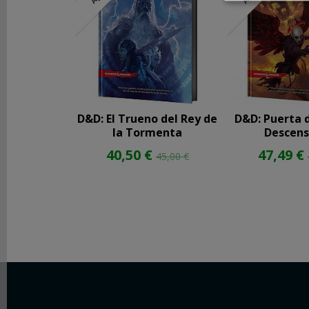
REDES
SOCIALES
Instagram
D&D: El Trueno del Rey de
D&D: Puerta d
Facebook
la Tormenta
Descenso
40,50 €
47,49 €
45,00 €
Youtube