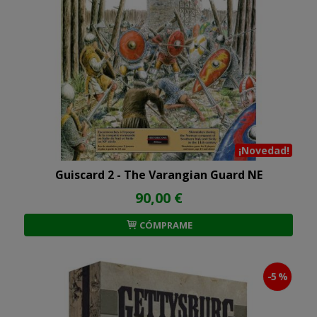
¡Novedad!
Guiscard 2 - The Varangian Guard NE
90,00 €
CÓMPRAME
-5 %