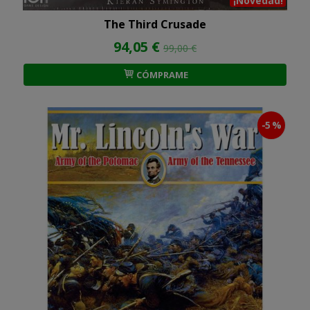
¡Novedad!
The Third Crusade
94,05 €
99,00 €
CÓMPRAME
-5 %