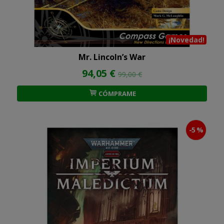
¡Novedad!
Mr. Lincoln’s War
94,05 €
99,00 €
CÓMPRAME
-5 %