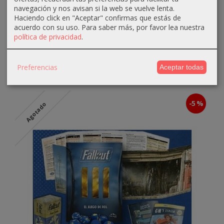
navegación y nos avisan si la web se vuelve lenta.
¡Novedad!
Haciendo click en "Aceptar" confirmas que estás de
acuerdo con su uso.
Para saber más, por favor lea nuestra
The Siege of Constantinople, 1453 AD...
política de privacidad
.
133,00 €
140,00 €
Preferencias
CÓMPRAME
Aceptar todas
-5 %
Agotado