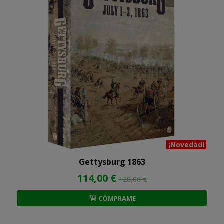
¡Novedad!
Gettysburg 1863
114,00 €
120,00 €
CÓMPRAME