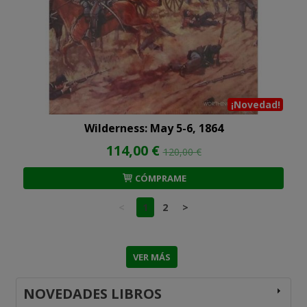
¡Novedad!
Wilderness: May 5-6, 1864
114,00 €
120,00 €
CÓMPRAME
<
1
2
>
VER MÁS
NOVEDADES LIBROS